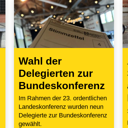
Wahl der
Delegierten zur
Bundeskonferenz
Im Rahmen der 23. ordentlichen
Landeskonferenz wurden neun
Delegierte zur Bundeskonferenz
gewählt.