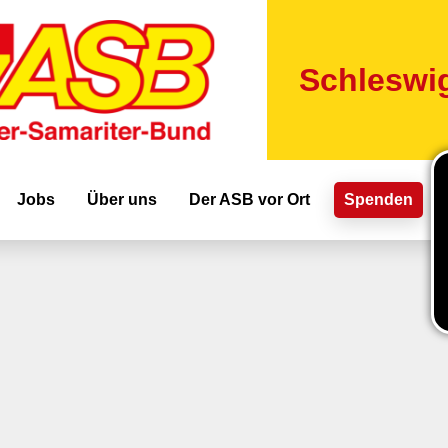
Direkt
zum
Inhalt
Schleswig
ion
Jobs
Über uns
Der ASB vor Ort
Spenden