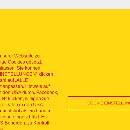
nserer Webseite zu
ige Cookies gesetzt.
ulassen. Sie können
 „EINSTELLUNGEN“ klicken
sum
Datenschutz
Kontakt
Hinweisg
wahl auf „ALLE
t anpassen. Hinweis auf
nü
erruf
in den USA durch, Facebook,
 klicken, willigen Sie
COOKIE EINSTELLU
Ihre Daten in den USA
ichtshof als ein Land mit
veau eingeschätzt. Es
S-Behörden, zu Kontroll-
ne