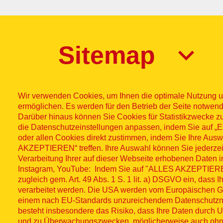
Sitemap
Wir verwenden Cookies, um Ihnen die optimale Nutzung u
ermöglichen. Es werden für den Betrieb der Seite notwend
Darüber hinaus können Sie Cookies für Statistikzwecke z
die Datenschutzeinstellungen anpassen, indem Sie auf
Impres
© ASB
oder allen Cookies direkt zustimmen, indem Sie Ihre Aus
AKZEPTIEREN“ treffen. Ihre Auswahl können Sie jederzei
Fußzeilenme
2026
Wid
Verarbeitung Ihrer auf dieser Webseite erhobenen Daten 
Instagram, YouTube: Indem Sie auf "ALLES AKZEPTIEREN"
zugleich gem. Art. 49 Abs. 1 S. 1 lit. a) DSGVO ein, dass 
Social Media
verarbeitet werden. Die USA werden vom Europäischen Ger
einem nach EU-Standards unzureichendem Datenschutzni
besteht insbesondere das Risiko, dass Ihre Daten durch U
und zu Überwachungszwecken, möglicherweise auch oh