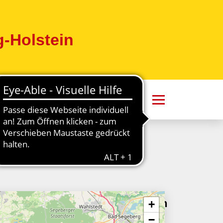
-Holstein
+
−