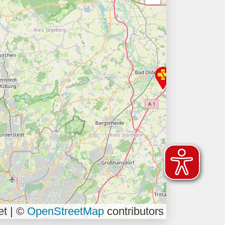
et | ©
OpenStreetMap
contributors