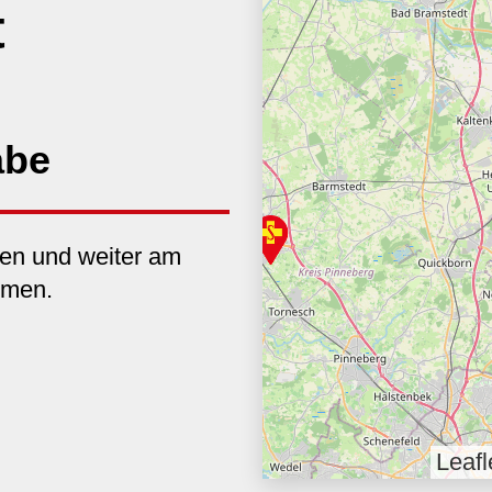
t
abe
ben und weiter am
hmen.
Leafl