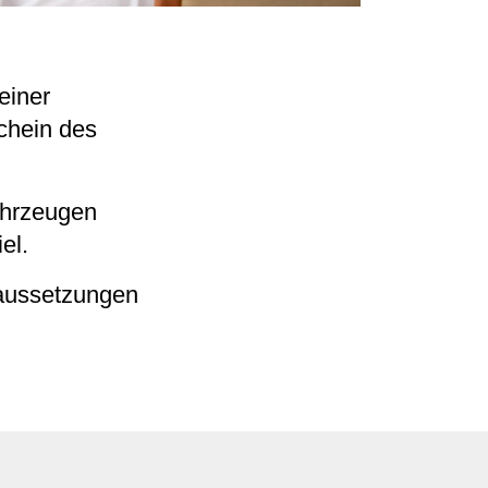
einer
chein des
ahrzeugen
el.
raussetzungen