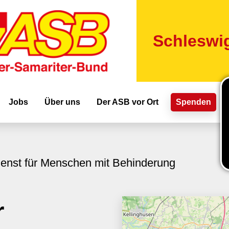
Direkt
zum
Inhalt
Schleswig
ion
Jobs
Über uns
Der ASB vor Ort
Spenden
ienst für Menschen mit Behinderung
r