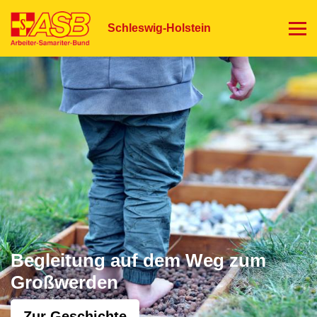
Direkt
zum
Schleswig-Holstein
Inhalt
Begleitung auf dem Weg zum
Großwerden
Zur Geschichte