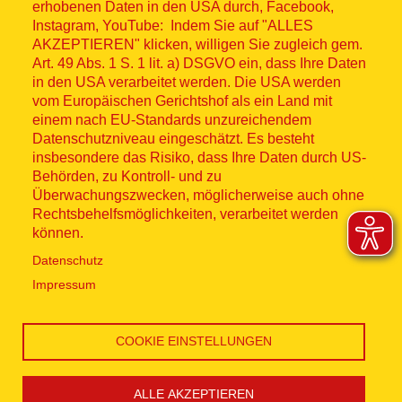
Fußzeilenmenü
erhobenen Daten in den USA durch, Facebook,
Impressum
Instagram, YouTube: Indem Sie auf "ALLES
AKZEPTIEREN" klicken, willigen Sie zugleich gem.
Datenschutz
Art. 49 Abs. 1 S. 1 lit. a) DSGVO ein, dass Ihre Daten
in den USA verarbeitet werden. Die USA werden
Kontakt
vom Europäischen Gerichtshof als ein Land mit
einem nach EU-Standards unzureichendem
Datenschutzniveau eingeschätzt. Es besteht
Hinweisgebersystem
insbesondere das Risiko, dass Ihre Daten durch US-
Behörden, zu Kontroll- und zu
Lieferkette
Überwachungszwecken, möglicherweise auch ohne
Rechtsbehelfsmöglichkeiten, verarbeitet werden
Widerruf
können.
Datenschutz
Social Media
Impressum
COOKIE EINSTELLUNGEN
ALLE AKZEPTIEREN