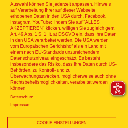
Auswahl können Sie jederzeit anpassen. Hinweis
© ASB 2026
auf Verarbeitung Ihrer auf dieser Webseite
Fußzeilenmenü
erhobenen Daten in den USA durch, Facebook,
Impressum
Instagram, YouTube: Indem Sie auf "ALLES
AKZEPTIEREN" klicken, willigen Sie zugleich gem.
Datenschutz
Art. 49 Abs. 1 S. 1 lit. a) DSGVO ein, dass Ihre Daten
in den USA verarbeitet werden. Die USA werden
Kontakt
vom Europäischen Gerichtshof als ein Land mit
einem nach EU-Standards unzureichendem
Datenschutzniveau eingeschätzt. Es besteht
Hinweisgebersystem
insbesondere das Risiko, dass Ihre Daten durch US-
Behörden, zu Kontroll- und zu
Lieferkette
Überwachungszwecken, möglicherweise auch ohne
Rechtsbehelfsmöglichkeiten, verarbeitet werden
Widerruf
können.
Datenschutz
Social Media
Impressum
COOKIE EINSTELLUNGEN