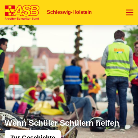
Direkt
zum
Schleswig-Holstein
Inhalt
Wenn Schüler Schülern helfen
Zur Geschichte