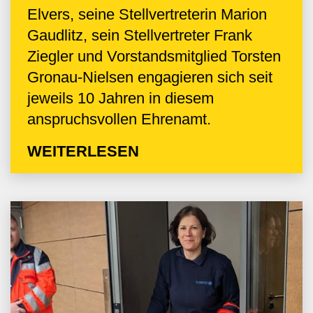
Elvers, seine Stellvertreterin Marion
Gaudlitz, sein Stellvertreter Frank
Ziegler und Vorstandsmitglied Torsten
Gronau-Nielsen engagieren sich seit
jeweils 10 Jahren in diesem
anspruchsvollen Ehrenamt.
WEITERLESEN