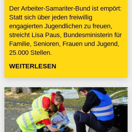
Der Arbeiter-Samariter-Bund ist empört:
Statt sich über jeden freiwillig
engagierten Jugendlichen zu freuen,
streicht Lisa Paus, Bundesministerin für
Familie, Senioren, Frauen und Jugend,
25.000 Stellen.
WEITERLESEN