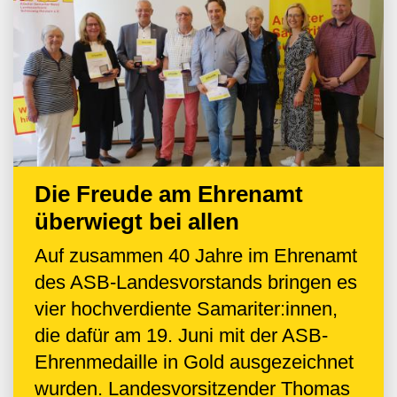
Die Freude am Ehrenamt
überwiegt bei allen
Auf zusammen 40 Jahre im Ehrenamt
des ASB-Landesvorstands bringen es
vier hochverdiente Samariter:innen,
die dafür am 19. Juni mit der ASB-
Ehrenmedaille in Gold ausgezeichnet
wurden. Landesvorsitzender Thomas