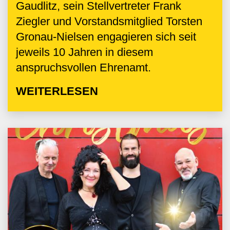
Gaudlitz, sein Stellvertreter Frank
Ziegler und Vorstandsmitglied Torsten
Gronau-Nielsen engagieren sich seit
jeweils 10 Jahren in diesem
anspruchsvollen Ehrenamt.
WEITERLESEN