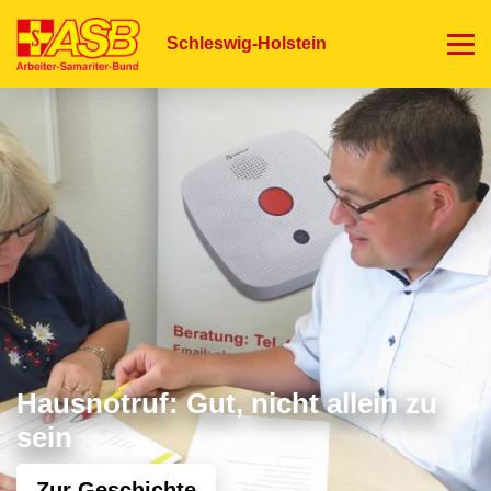
Direkt
zum
Schleswig-Holstein
Inhalt
Hausnotruf: Gut, nicht allein zu
sein
Zur Geschichte