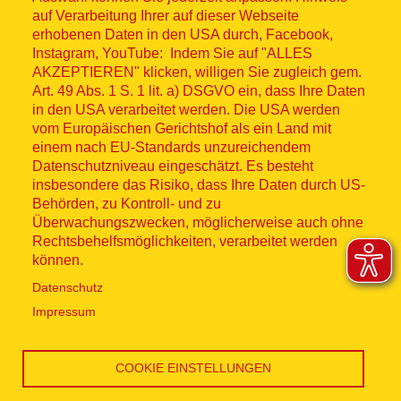
© ASB 2026
auf Verarbeitung Ihrer auf dieser Webseite
Fußzeilenmenü
erhobenen Daten in den USA durch, Facebook,
Impressum
Instagram, YouTube: Indem Sie auf "ALLES
AKZEPTIEREN" klicken, willigen Sie zugleich gem.
Datenschutz
Art. 49 Abs. 1 S. 1 lit. a) DSGVO ein, dass Ihre Daten
in den USA verarbeitet werden. Die USA werden
Kontakt
vom Europäischen Gerichtshof als ein Land mit
einem nach EU-Standards unzureichendem
Datenschutzniveau eingeschätzt. Es besteht
Hinweisgebersystem
insbesondere das Risiko, dass Ihre Daten durch US-
Behörden, zu Kontroll- und zu
Lieferkette
Überwachungszwecken, möglicherweise auch ohne
Rechtsbehelfsmöglichkeiten, verarbeitet werden
Widerruf
können.
Datenschutz
Social Media
Impressum
COOKIE EINSTELLUNGEN