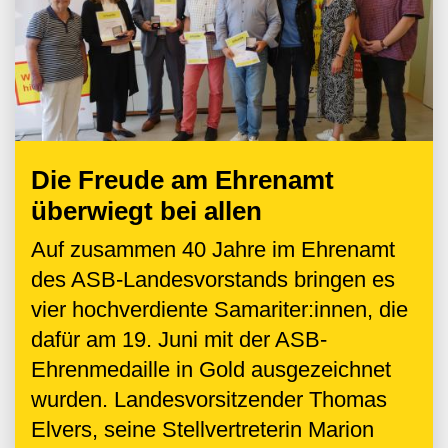
Die Freude am Ehrenamt
überwiegt bei allen
Auf zusammen 40 Jahre im Ehrenamt
des ASB-Landesvorstands bringen es
vier hochverdiente Samariter:innen, die
dafür am 19. Juni mit der ASB-
Ehrenmedaille in Gold ausgezeichnet
wurden. Landesvorsitzender Thomas
Elvers, seine Stellvertreterin Marion