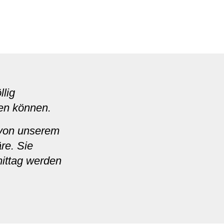
lig
en können.
 von unserem
re. Sie
mittag werden