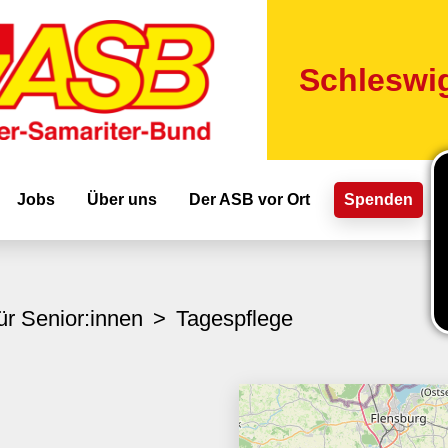
Direkt
zum
Inhalt
Schleswig
ion
Jobs
Über uns
Der ASB vor Ort
Spenden
für Senior:innen
Tagespflege