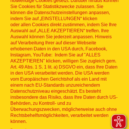
notwendige Cookies gesetzt. Darüber hinaus können
Sitemap
Sie Cookies für Statistikzwecke zulassen. Sie
können die Datenschutzeinstellungen anpassen,
indem Sie auf „EINSTELLUNGEN“ klicken
oder allen Cookies direkt zustimmen, indem Sie Ihre
Auswahl auf „ALLE AKZEPTIEREN“ treffen. Ihre
Auswahl können Sie jederzeit anpassen. Hinweis
© ASB 2026
auf Verarbeitung Ihrer auf dieser Webseite
Fußzeilenmenü
erhobenen Daten in den USA durch, Facebook,
Impressum
Instagram, YouTube: Indem Sie auf "ALLES
AKZEPTIEREN" klicken, willigen Sie zugleich gem.
Datenschutz
Art. 49 Abs. 1 S. 1 lit. a) DSGVO ein, dass Ihre Daten
in den USA verarbeitet werden. Die USA werden
Kontakt
vom Europäischen Gerichtshof als ein Land mit
einem nach EU-Standards unzureichendem
Datenschutzniveau eingeschätzt. Es besteht
Hinweisgebersystem
insbesondere das Risiko, dass Ihre Daten durch US-
Behörden, zu Kontroll- und zu
Lieferkette
Überwachungszwecken, möglicherweise auch ohne
Rechtsbehelfsmöglichkeiten, verarbeitet werden
Widerruf
können.