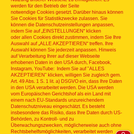
werden für den Betrieb der Seite
notwendige Cookies gesetzt. Darüber hinaus können
Sitemap
Sie Cookies für Statistikzwecke zulassen. Sie
können die Datenschutzeinstellungen anpassen,
indem Sie auf „EINSTELLUNGEN“ klicken
oder allen Cookies direkt zustimmen, indem Sie Ihre
Auswahl auf „ALLE AKZEPTIEREN“ treffen. Ihre
Auswahl können Sie jederzeit anpassen. Hinweis
© ASB 2026
auf Verarbeitung Ihrer auf dieser Webseite
erhobenen Daten in den USA durch, Facebook,
Fußzeilenmenü
Impressum
Instagram, YouTube: Indem Sie auf "ALLES
AKZEPTIEREN" klicken, willigen Sie zugleich gem.
Datenschutz
Art. 49 Abs. 1 S. 1 lit. a) DSGVO ein, dass Ihre Daten
in den USA verarbeitet werden. Die USA werden
Kontakt
vom Europäischen Gerichtshof als ein Land mit
einem nach EU-Standards unzureichendem
Datenschutzniveau eingeschätzt. Es besteht
Hinweisgebersystem
insbesondere das Risiko, dass Ihre Daten durch US-
Behörden, zu Kontroll- und zu
Lieferkette
Überwachungszwecken, möglicherweise auch ohne
Rechtsbehelfsmöglichkeiten, verarbeitet werden