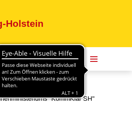
-Holstein
Innenministeriums "KommKlar SH"