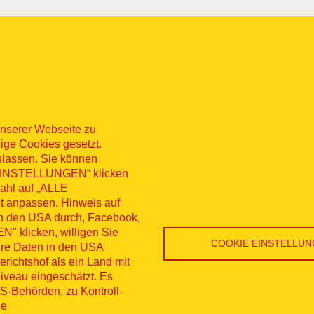
nserer Webseite zu
ige Cookies gesetzt.
ulassen. Sie können
 „EINSTELLUNGEN“ klicken
sum
Datenschutz
Kontakt
Hinweisg
wahl auf „ALLE
t anpassen. Hinweis auf
nü
erruf
in den USA durch, Facebook,
 klicken, willigen Sie
COOKIE EINSTELLU
Ihre Daten in den USA
ichtshof als ein Land mit
veau eingeschätzt. Es
S-Behörden, zu Kontroll-
ne