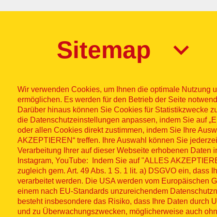
Sitemap
Wir verwenden Cookies, um Ihnen die optimale Nutzung u
ermöglichen. Es werden für den Betrieb der Seite notwend
Darüber hinaus können Sie Cookies für Statistikzwecke z
die Datenschutzeinstellungen anpassen, indem Sie auf
Impres
© ASB
oder allen Cookies direkt zustimmen, indem Sie Ihre Aus
AKZEPTIEREN“ treffen. Ihre Auswahl können Sie jederzei
Fußzeilenme
2026
Wid
Verarbeitung Ihrer auf dieser Webseite erhobenen Daten 
Instagram, YouTube: Indem Sie auf "ALLES AKZEPTIEREN"
zugleich gem. Art. 49 Abs. 1 S. 1 lit. a) DSGVO ein, dass 
Social Media
verarbeitet werden. Die USA werden vom Europäischen Ger
einem nach EU-Standards unzureichendem Datenschutzni
besteht insbesondere das Risiko, dass Ihre Daten durch U
und zu Überwachungszwecken, möglicherweise auch oh