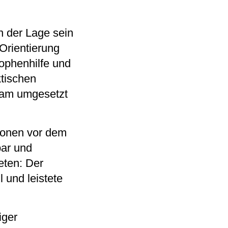
n der Lage sein
 Orientierung
ophenhilfe und
ktischen
ksam umgesetzt
tionen vor dem
ar und
eten: Der
 und leistete
iger