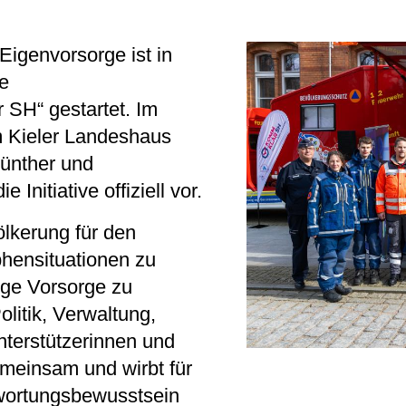
Eigenvorsorge ist in
e
SH“ gestartet. Im
 Kieler Landeshaus
ünther
und
ie Initiative offiziell vor.
ölkerung für den
hensituationen zu
ige Vorsorge zu
olitik, Verwaltung,
nterstützerinnen und
gemeinsam und wirbt für
wortungsbewusstsein